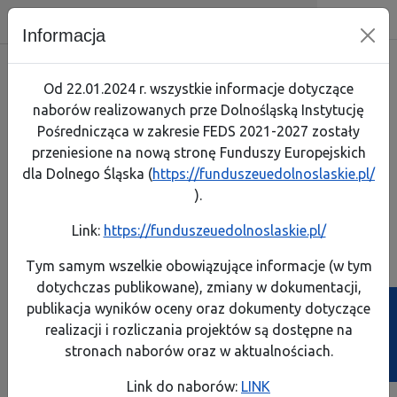
Dolnośląska Instytucja Pośrednicz
Skip menu
Wyszukiwarka
Menu mobilne
Nawigacja
Menu
Szuk
Informacja
Skorzystaj
Jak zaczą
Jak prze
Zapoznaj
Test arty
Od 22.01.2024 r. wszystkie informacje dotyczące
naborów realizowanych prze Dolnośląską Instytucję
Realizuję projekt
Link do 
Poznaj p
Lista pro
Pośrednicząca w zakresie FEDS 2021-2027 zostały
przeniesione na nową stronę Funduszy Europejskich
O programie
Pobierz 
Rozliczaj
Pobierz p
dla Dolnego Śląska (
https://funduszeuedolnoslaskie.pl/
Komisja Europejska
).
Kontakt
Instrume
A
A
A
A
Rozmiar:
Kontrast:
Link:
https://funduszeuedolnoslaskie.pl/
FEDS 2021-2027
Dowiedz s
Dowiedz s
Generator wniosków
Generator wniosków
Biuletyn Informa
Tym samym wszelkie obowiązujące informacje (w tym
o płatność
o dofinansowanie
dotychczas publikowane), zmiany w dokumentacji,
Projekty własne
Poznaj ob
Zobacz e
publikacja wyników oceny oraz dokumenty dotyczące
Ścieżka powrotu
Strona główna
>
BIP
>
Finanse
>
Budżet
realizacji i rozliczania projektów są dostępne na
Poznaj z
Przeczyta
Budżet
stronach naborów oraz w aktualnościach.
Weź udzi
Link do naborów:
LINK