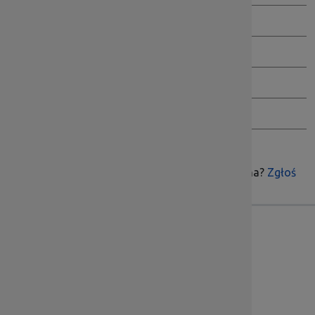
Jak przeglądać BIP
Wersja archiwalna BIP
Inspektor Danych Osobowych
Ochrona Sygnalistów
Czy treść była pomocna?
Zgłoś
Skontaktuj się z nami
Dolnośląska Instytucja Pośrednicząca
ul. Kwiatkowskiego 4, 52-407 Wrocław
Godziny pracy: pn.-pt. 7:00 – 15:00
Sekretariat tel.:
71 776 5802
, fax:
71 776 5801