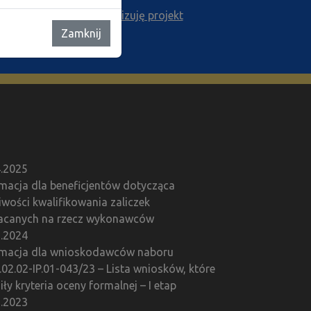
tów
Realizuję projekt
Zamknij
4.2025
rmacja dla beneficjentów dotycząca
wości kwalifikowania zaliczek
acanych na rzecz wykonawców
1.2024
rmacja dla wnioskodawców naboru
02.02-IP.01-043/23 – Lista wniosków, które
iły kryteria oceny formalnej – I etap
2.2023