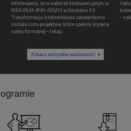
Informujemy, że w naborze konkurencyjnym nr
Ogło
FEDS.09.05-IP.01-033/23 w Działaniu 9.5
trybi
Transformacja środowiskowa zatwierdzona
– na
została Lista projektów, które spełniły kryteria
oceny formalnej – I etap.
Zobacz wszystkie wiadomości
rogramie
ięcej o programie