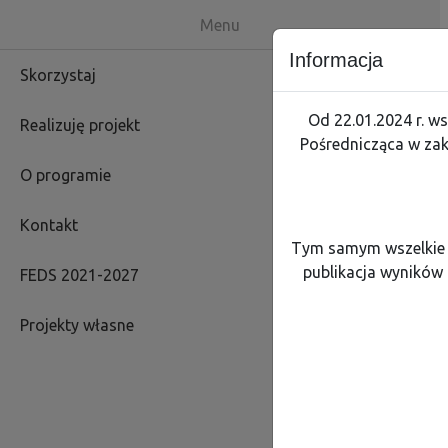
Skip menu
Menu mobilne
Dolnośląska Instytucja P
Menu
Informacja
Skorzystaj
Od 22.01.2024 r. w
Realizuję projekt
Pośrednicząca w zak
A
A
A
A
Rozmiar:
Kontrast:
O programie
Menu główne
Skorzystaj
Realizuję projekt
O progra
Kontakt
Tym samym wszelkie 
publikacja wyników 
FEDS 2021-2027
Skorzystaj z Programu
Projekty własne
Nawigacja - Skorzystaj z 