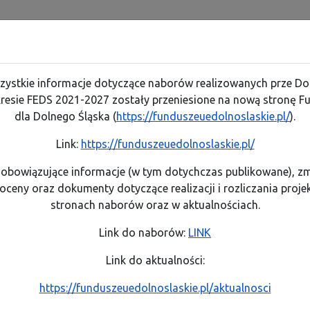
ośrednicząca – DIP
Realizuję projekt
O programie
Skorzystaj
Kontakt
Poznaj projekty/podpisane umowy o dofinansowanie
Zobacz ogłoszenia i wyniki naborów wniosków
Jak zacząć korzystać z Programu?
Jak przebiega procedura odwoławcza
Co musisz wiedzieć, żeby zrealizować projekt
Zapoznaj się z prawem i dokumentami
Test artykuł (wszystkie opcje)
Lista beneficjentów/podpisane umowy o dofinansowanie
szystkie informacje dotyczące naborów realizowanych prze Dol
Zobacz ogłoszenia i wyniki naborów wniosków
Link do systemu zgłaszania wniosków
Poznaj proces podpisywania umowy
Weź udział w projektach, szkoleniach i konferencjach
Lista projektów strategicznych
resie FEDS 2021-2027 zostały przeniesione na nową stronę F
Genera
dla Dolnego Śląska (
https://funduszeuedolnoslaskie.pl/
).
o płat
Pobierz wzory dokumentów
Rozliczaj projekt
Pobierz poradniki i publikacje
Link:
https://funduszeuedolnoslaskie.pl/
mie
Kontakt
FEDS 2021-2027
Projekty własne
Instrumenty finansowe
Dowiedz się co zrobić, by dokonać zmian w projekcie
Poznaj projekty/podpisane umowy o dofinansowanie
obowiązujące informacje (w tym dotychczas publikowane), zm
oceny oraz dokumenty dotyczące realizacji i rozliczania proj
Dowiedz się jak przebiega kontrola
Dowiedz się o Instytucji
stronach naborów oraz w aktualnościach.
Poznaj obowiązki po zakończeniu projektu
Zobacz efekty
Link do naborów:
LINK
Programu
Poznaj zasady promowania projektu
Przeczytaj analizy, raporty i podsumowania
Link do aktualności:
https://funduszeuedolnoslaskie.pl/aktualnosci
Weź udział w promocji Programu