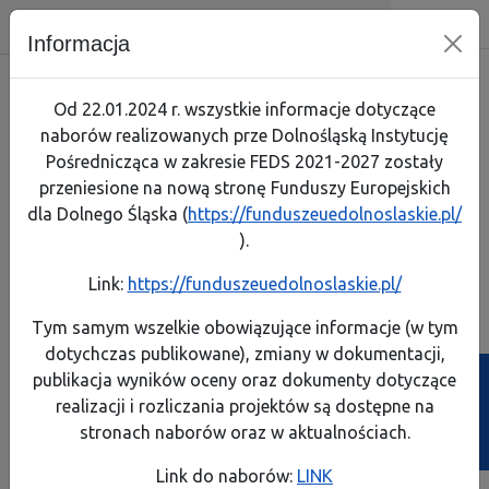
Dolnośląska Instytucja Pośrednicz
Skip menu
Wyszukiwarka
Menu mobilne
Nawigacja
Menu
Szuk
Informacja
Skorzystaj
Jak zaczą
Jak prze
Zapoznaj
Test arty
Od 22.01.2024 r. wszystkie informacje dotyczące
naborów realizowanych prze Dolnośląską Instytucję
Realizuję projekt
Link do 
Poznaj p
Lista pro
Pośrednicząca w zakresie FEDS 2021-2027 zostały
przeniesione na nową stronę Funduszy Europejskich
O programie
Pobierz 
Rozliczaj
Pobierz p
dla Dolnego Śląska (
https://funduszeuedolnoslaskie.pl/
Komisja Europejska
).
Kontakt
Instrume
A
A
A
A
Rozmiar:
Kontrast:
Link:
https://funduszeuedolnoslaskie.pl/
FEDS 2021-2027
Dowiedz s
Dowiedz s
Generator wniosków
Generator wniosków
Biuletyn Informa
Tym samym wszelkie obowiązujące informacje (w tym
o płatność
o dofinansowanie
dotychczas publikowane), zmiany w dokumentacji,
Projekty własne
Poznaj ob
Zobacz e
publikacja wyników oceny oraz dokumenty dotyczące
Ścieżka powrotu
Strona główna
>
Formaty plików do pobrania
realizacji i rozliczania projektów są dostępne na
Poznaj z
Przeczyta
Formaty plików do pobrania
stronach naborów oraz w aktualnościach.
Weź udzi
Link do naborów:
LINK