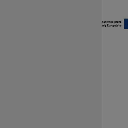
Stopka
Strona główna
Często zadawane pytania
Pobierz publikacje
Kontrola i nadużycia
Słownik
Dostępna strona
Mapa strony
Kontakt
Polityka prywatności
Formaty plików do pobrania
Newsletter
Kalendarz
Zapytania ofertowe Wnioskodawców