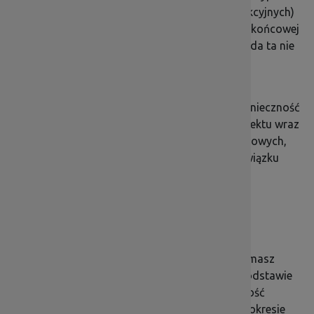
inwestycji w infrastrukturę lub inwestycji produkcyjnych)
przeniesienie w okresie 10 lat od daty płatności końcowej
działalności produkcyjnej poza obszar UE. Zasada ta nie
ma zastosowania do mikro, małych i średnich
przedsiębiorstw.
Naruszenie zasady trwałości może oznaczać konieczność
zwrotu środków otrzymanych na realizację projektu wraz
z odsetkami liczonymi jak dla zaległości podatkowych,
proporcjonalnie do okresu niezachowania obowiązku
trwałości.
Sprawozdawczość
Jeżeli Twój projekt podlega zasadzie trwałości masz
obowiązek sporządzania sprawozdań. Na ich podstawie
określane będzie, czy została zachowana trwałość
projektu. Instytucja, która udzieliła wsparcia, w okresie