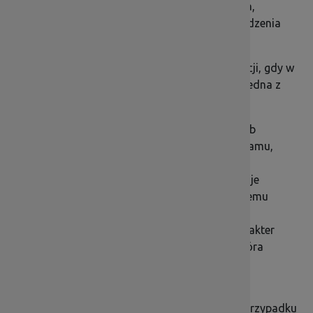
przelewu na rachunek bankowy beneficjenta,
w pozostałych przypadkach – datę zatwierdzenia
wniosku o płatność końcową.
Naruszenie zasady trwałości następuje w sytuacji, gdy w
okresie jej obowiązywania wystąpi co najmniej jedna z
przesłanek:
zaprzestaniesz działalności produkcyjnej lub
przeniesiesz ją poza obszar wsparcia programu,
nastąpi zmiana własności elementu
współfinansowanej infrastruktury, która daje
przedsiębiorstwu lub podmiotowi publicznemu
nienależne korzyści,
nastąpi istotna zmiana wpływająca na charakter
projektu, jego cele lub warunki realizacji, która
mogłaby doprowadzić do naruszenia jego
pierwotnych założeń.
Naruszeniem zasady trwałości jest również (w przypadku