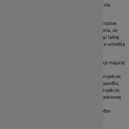
trwałości będzie też mogła przeprowadzić kontrolę
projektu.
Kontrola może być również przeprowadzona doraźnie.
Dzieje się to wtedy, gdy pojawią się przypuszczenia, że
trwałość projektu została naruszona. Aby uniknąć takiej
sytuacji, powinieneś informować instytucję, która udzieliła
wsparcia w szczególności o:
każdej zmianie w przedsiębiorstwie, instytucji mającej
wpływ na osiągnięcie lub utrzymanie
zadeklarowanych wskaźników rezultatu w projekcie;
możliwości odzyskania podatku VAT, w przypadku,
gdy był on wydatkiem kwalifikowalnym w projekcie;
zmianach powodujących uzyskanie nieuzasadnionej
korzyści;
zmianie charakteru lub własności projektu albo
zaprzestaniu działalności.