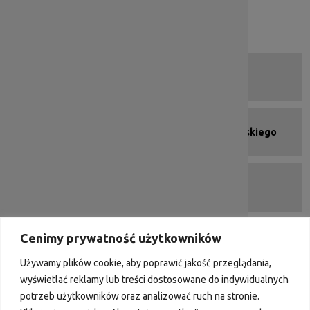
Zapytania ofertowe Wnioskodawców
Deklaracja dostępności
Menu kafelkowe - stopka
Strona programu
Urząd Marszałkowski Województwa Dolnośląskiego
Portal Funduszy Europejskich
Cenimy prywatność użytkowników
DIP 2007-2013
Używamy plików cookie, aby poprawić jakość przeglądania,
wyświetlać reklamy lub treści dostosowane do indywidualnych
potrzeb użytkowników oraz analizować ruch na stronie.