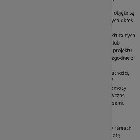
Dolnośląskiego Programu Operacyjnego wynosi
standardowo
5 lat
. Odstępstwem od tej zasady objęte są
mikro, małe i średnie przedsiębiorstwa, dla których okres
trwałości to
3 lata
. W przypadku projektów
współfinansowanych ze środków funduszy strukturalnych
i FS, nie dotyczących inwestycji w infrastrukturę lub
inwestycji produkcyjnych, zachowanie trwałości projektu
oznacza utrzymanie inwestycji lub miejsc pracy zgodnie z
obowiązującymi zasadami pomocy publicznej.
Okres trwałości liczony jest od daty ostatniej płatności,
która zostanie Ci przekazana przez instytucję. W
przypadku, gdy przepisy regulujące udzielanie pomocy
publicznej wprowadzają ostrzejsze wymogi, wówczas
stosuje się okres ustalony zgodnie z tymi przepisami.
Za datę płatności końcowej uznaje się:
w przypadku, gdy środki przekazywane są w ramach
rozliczenia wniosku o płatność końcową – datę