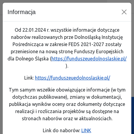
Dolnośląska Instytucja Pośrednicz
Skip menu
Wyszukiwarka
Menu mobilne
Nawigacja
Menu
Szuk
Informacja
Skorzystaj
Jak zaczą
Jak prze
Zapoznaj
Test arty
Od 22.01.2024 r. wszystkie informacje dotyczące
naborów realizowanych prze Dolnośląską Instytucję
Realizuję projekt
Link do 
Poznaj p
Lista pro
Pośrednicząca w zakresie FEDS 2021-2027 zostały
przeniesione na nową stronę Funduszy Europejskich
O programie
Pobierz 
Rozliczaj
Pobierz p
dla Dolnego Śląska (
https://funduszeuedolnoslaskie.pl/
Komisja Europejska
).
Kontakt
Instrume
A
A
A
A
Rozmiar:
Kontrast:
Link:
https://funduszeuedolnoslaskie.pl/
FEDS 2021-2027
Dowiedz s
Dowiedz s
Generator wniosków
Generator wniosków
Biuletyn Informa
Tym samym wszelkie obowiązujące informacje (w tym
o płatność
o dofinansowanie
dotychczas publikowane), zmiany w dokumentacji,
Projekty własne
Poznaj ob
Zobacz e
publikacja wyników oceny oraz dokumenty dotyczące
Ścieżka powrotu
Strona główna
>
Poznaj obowiązki po zakończeniu projektu
realizacji i rozliczania projektów są dostępne na
Poznaj z
Przeczyta
Poznaj obowiązki po zakończeniu
stronach naborów oraz w aktualnościach.
projektu
Weź udzi
Link do naborów:
LINK