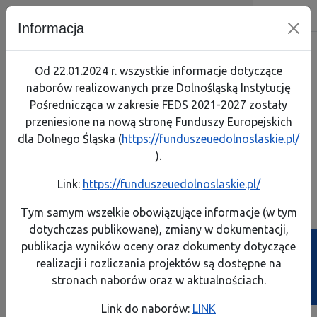
Dolnośląska Instytucja Pośrednicz
Skip menu
Wyszukiwarka
Menu mobilne
Nawigacja
Menu
Szuk
Informacja
Skorzystaj
Jak zaczą
Jak prze
Zapoznaj
Test arty
Od 22.01.2024 r. wszystkie informacje dotyczące
naborów realizowanych prze Dolnośląską Instytucję
Realizuję projekt
Link do 
Poznaj p
Lista pro
Pośrednicząca w zakresie FEDS 2021-2027 zostały
przeniesione na nową stronę Funduszy Europejskich
O programie
Pobierz 
Rozliczaj
Pobierz p
dla Dolnego Śląska (
https://funduszeuedolnoslaskie.pl/
Komisja Europejska
).
Kontakt
Instrume
A
A
A
A
Rozmiar:
Kontrast:
Link:
https://funduszeuedolnoslaskie.pl/
FEDS 2021-2027
Dowiedz s
Dowiedz s
Generator wniosków
Generator wniosków
Biuletyn Informa
Tym samym wszelkie obowiązujące informacje (w tym
o płatność
o dofinansowanie
dotychczas publikowane), zmiany w dokumentacji,
Projekty własne
Poznaj ob
Zobacz e
publikacja wyników oceny oraz dokumenty dotyczące
Ścieżka powrotu
Strona główna
>
BIP
>
Finanse
>
Mienie jednostki
realizacji i rozliczania projektów są dostępne na
Poznaj z
Przeczyta
Mienie jednostki
stronach naborów oraz w aktualnościach.
Weź udzi
Link do naborów:
LINK