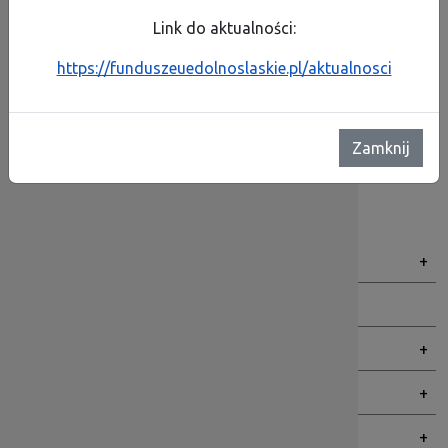
Link do aktualności:
Informacja o wyborze wykonawcy na usługę
konserwacji i naprawy drukarek, kserokopiarek i
https://funduszeuedolnoslaskie.pl/aktualnosci
urządzeń wielofunkcyjnych DIP
Data publikacji: 21.02.2022 12:31
Zamknij
Mienie jednostki
Data publikacji: 25.08.2015 09:34
Menu BIP
Dolnośląska Instytucja Pośrednicząca
Organy
Praca
Zamówienia publiczne
Zarządzenia