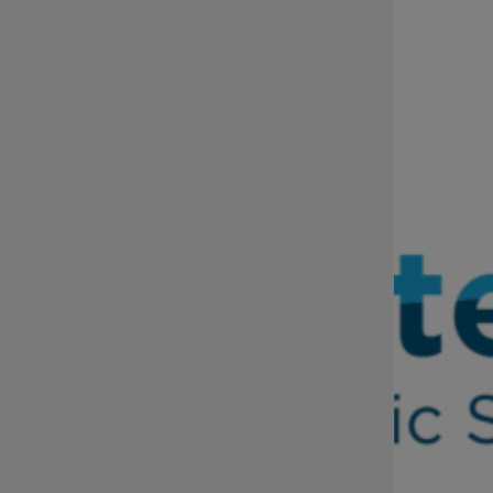
Godziny pracy: pn.-pt. 7:00 – 15:00
Sekretariat tel.:
71 776 5802
, fax:
71 776 5801
Dział Informacji i Promocji tel.:
71 776 5813
sekretariat@dip.dolnyslask.pl