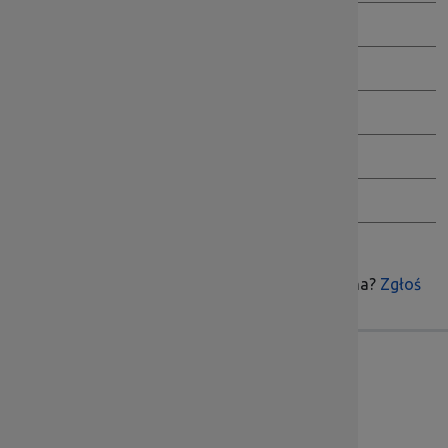
Redaktorzy biuletynu
Jak przeglądać BIP
Wersja archiwalna BIP
Inspektor Danych Osobowych
Ochrona Sygnalistów
Czy treść była pomocna?
Zgłoś
Skontaktuj się z nami
Dolnośląska Instytucja Pośrednicząca
ul. Kwiatkowskiego 4, 52-407 Wrocław