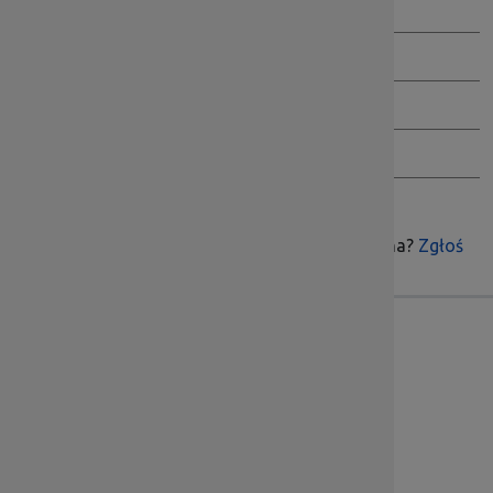
Jak przeglądać BIP
Wersja archiwalna BIP
Inspektor Danych Osobowych
Ochrona Sygnalistów
Czy treść była pomocna?
Zgłoś
Skontaktuj się z nami
Dolnośląska Instytucja Pośrednicząca
ul. Kwiatkowskiego 4, 52-407 Wrocław
Godziny pracy: pn.-pt. 7:00 – 15:00
Sekretariat tel.:
71 776 5802
, fax:
71 776 5801
Dział Informacji i Promocji tel.:
71 776 5813