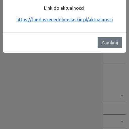
Link do aktualności:
Pobierz programy
https://funduszeuedolnoslaskie.pl/aktualnosci
Pobierz programy
Facebook
X
Email
Share
Zamknij
Metryczka:
Autor:
sm32 STUDIO
Za treść odpowiada:
sm32 STUDIO
Data publikacji:
25.08.2015 09:54:42
Menu BIP
Dolnośląska Instytucja Pośrednicząca
Organy
Praca