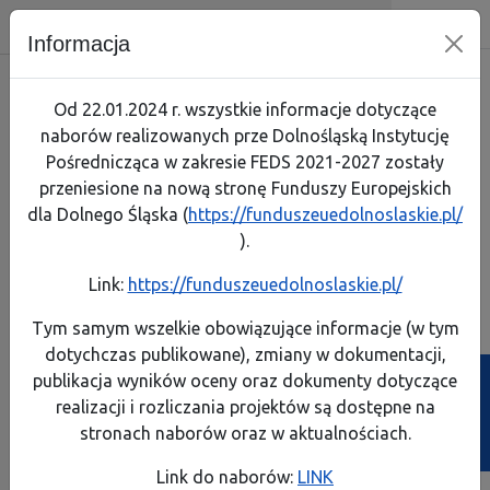
Dolnośląska Instytucja Pośrednicz
Skip menu
Wyszukiwarka
Menu mobilne
Nawigacja
Menu
Szuk
Informacja
Skorzystaj
Jak zaczą
Jak prze
Zapoznaj
Test arty
Od 22.01.2024 r. wszystkie informacje dotyczące
naborów realizowanych prze Dolnośląską Instytucję
Realizuję projekt
Link do 
Poznaj p
Lista pro
Pośrednicząca w zakresie FEDS 2021-2027 zostały
przeniesione na nową stronę Funduszy Europejskich
O programie
Pobierz 
Rozliczaj
Pobierz p
dla Dolnego Śląska (
https://funduszeuedolnoslaskie.pl/
Komisja Europejska
).
Kontakt
Instrume
A
A
A
A
Rozmiar:
Kontrast:
Link:
https://funduszeuedolnoslaskie.pl/
FEDS 2021-2027
Dowiedz s
Dowiedz s
Generator wniosków
Generator wniosków
Biuletyn Informa
Tym samym wszelkie obowiązujące informacje (w tym
o płatność
o dofinansowanie
dotychczas publikowane), zmiany w dokumentacji,
Projekty własne
Poznaj ob
Zobacz e
publikacja wyników oceny oraz dokumenty dotyczące
Ścieżka powrotu
Strona główna
>
Pobierz programy
realizacji i rozliczania projektów są dostępne na
Poznaj z
Przeczyta
Pobierz programy
stronach naborów oraz w aktualnościach.
Weź udzi
Link do naborów:
LINK