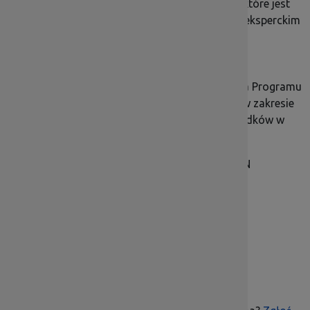
efektywne wdrożenie RPO WD 2014-2020, które jest
głównym zadaniem IP, poparte wsparciem eksperckim
i optymalizacją procesów
pełna absorpcja środków dzięki wysokim
kwalifikacjom pracowników, wsparciu
organizacyjnemu i technicznemu wdrażania Programu
podniesienie świadomości społeczeństwa w zakresie
możliwości pozyskania i wykorzystania środków w
ramach Programu
Dofinansowanie projektu z UE:
6 834 634,95
PLN
Facebook
X
Email
Share
Drukuj stronę
Pobierz PDF