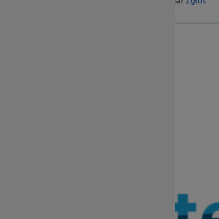
Czy treść była pomocna?
Zgłoś
Skontaktuj się z nami
Dolnośląska Instytucja Pośrednicząca
ul. Kwiatkowskiego 4, 52-407 Wrocław
Godziny pracy: pn.-pt. 7:00 – 15:00
Sekretariat tel.:
71 776 5802
, fax:
71 776 5801
Dział Informacji i Promocji tel.:
71 776 5813
sekretariat@dip.dolnyslask.pl