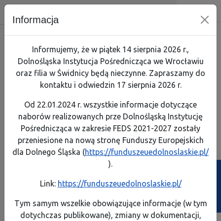
Dolnośląska Instytucja Pośredniczą
Skip menu
Wyszukiwarka
Menu mobilne
Nawigacja
Menu
Szuk
Informacja
Skorzystaj
Jak zaczą
Jak prze
Zapoznaj
Test arty
Informujemy, że w piątek 14 sierpnia 2026 r.,
Dolnośląska Instytucja Pośrednicząca we Wrocławiu
Realizuję projekt
Link do 
Poznaj p
Lista pro
oraz filia w Świdnicy będą nieczynne. Zapraszamy do
kontaktu i odwiedzin 17 sierpnia 2026 r.
O programie
Pobierz 
Rozliczaj
Pobierz p
Komisja Europejska
Od 22.01.2024 r. wszystkie informacje dotyczące
Kontakt
Instrume
naborów realizowanych prze Dolnośląską Instytucję
A
A
A
A
Rozmiar:
Kontrast:
Pośrednicząca w zakresie FEDS 2021-2027 zostały
FEDS 2021-2027
Dowiedz s
Dowiedz s
przeniesione na nową stronę Funduszy Europejskich
Generator wniosków
Generator wniosków
Biuletyn Informa
o płatność
o dofinansowanie
dla Dolnego Śląska (
https://funduszeuedolnoslaskie.pl/
Projekty własne
Poznaj ob
Zobacz e
).
Ścieżka powrotu
Strona główna
>
Dowiedz się o Instytucji
Link:
https://funduszeuedolnoslaskie.pl/
Poznaj z
Przeczyta
Dowiedz się o Instytucji
Tym samym wszelkie obowiązujące informacje (w tym
Weź udzi
dotychczas publikowane), zmiany w dokumentacji,