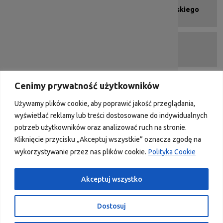
Urząd Marszałkowski Województwa Dolnośląskiego
Portal Funduszy Europejskich
Cenimy prywatność użytkowników
DIP 2007-2013
Używamy plików cookie, aby poprawić jakość przeglądania,
wyświetlać reklamy lub treści dostosowane do indywidualnych
potrzeb użytkowników oraz analizować ruch na stronie.
Kliknięcie przycisku „Akceptuj wszystkie” oznacza zgodę na
Portal współfinansowany przez Unię Europejską ze środków
wykorzystywanie przez nas plików cookie.
Polityka Cookie
Funduszu na rzecz Sprawiedliwej Transformacji w ramach programu
Fundusze Europejskie dla Dolnego Śląska 2021-2027 oraz z
budżetu Samorządu Województwa Dolnośląskiego.
Akceptuj wszystko
Facebook
YouTub
Dostosuj