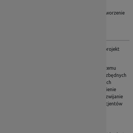
Oś priorytetowa 8 Rynek Pracy:
8.3 Samozatrudnienie, przedsiębiorczość oraz tworzenie
nowych miejsc pracy – instrumenty zwrotne
Dolnośląska Instytucja Pośrednicząca realizuje projekt
„Obsługa zadań DIP w ramach PT 2019”
Celem projektu jest zapewnienie sprawnego systemu
wdrażania RPO WD 2014-2020, zapewnienie niezbędnych
zasobów ludzkich oraz warunków zapewniających
sprawne działanie instytucji jak również zapewnienie
spójnego systemu informacji i promocji oraz rozwijanie
potencjału beneficjentów i potencjalnych beneficjentów
RPO WD 2014-2020.
Rezultatem celu projektu będzie: