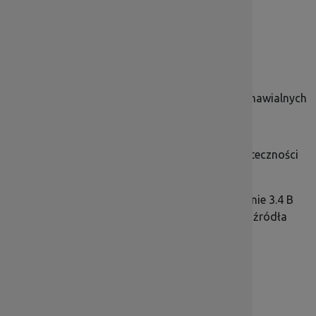
1.5 Rozwój produktów i usług MŚP
Oś priorytetowa 3 Gospodarka niskoemisyjna:
3.1 Produkcja i dystrybucja energii ze źródeł odnawialnych
3.2 Efektywność energetyczna w MŚP
3.3 Efektywność energetyczna w budynkach użyteczności
pblicznej i sektorze mieszkalnym
3.4 Wdrażanie strategii niskoemisyjnych (działanie 3.4 B
Wymiana kotłów oraz inwestycje w odnawialne źródła
energii)
3.5 Wysokosprawna Kogeneracja