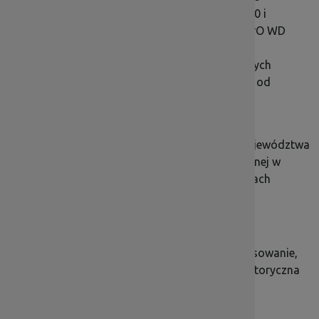
Województwa Dolnośląskiego na lata 2014-2020 i
pełnienie funkcji Instytucji Pośredniczącej dla RPO WD
2014-2015;
• pozyskiwanie i realizacja projektów zewnętrznych
finansowanych z funduszy unijnych, niezależnie od
programów krajowych i innych funduszy
międzynarodowych.
Działalność DIP finansowana jest z Budżetu Województwa
Dolnośląskiego oraz środków Pomocy Technicznej w
ramach RPO WD i środków pozyskanych w ramach
projektów zewnętrznych.
Do głównych zadań DIP należy:
• przeprowadzenie naboru wniosków o dofinansowanie,
• weryfikacja techniczna, ocena formalna i merytoryczna
wniosków,
• podpisanie umów z beneficjentami,