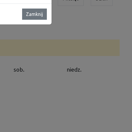
Widoki
nawigacja
Zamknij
sob.
niedz.