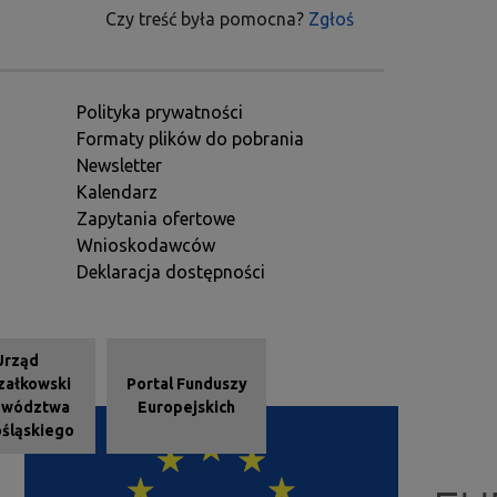
Czy treść była pomocna?
Zgłoś
Polityka prywatności
Formaty plików do pobrania
Newsletter
Kalendarz
Zapytania ofertowe
Wnioskodawców
Deklaracja dostępności
e - stopka
Urząd
załkowski
Portal Funduszy
ewództwa
Europejskich
śląskiego