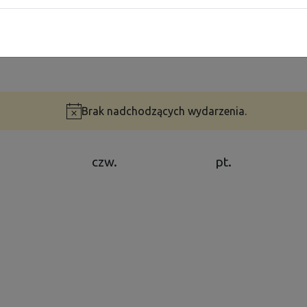
Brak nadchodzących wydarzenia.
Powiadomienie
czw.
pt.