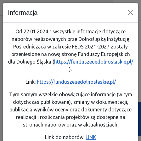
Dolnośląska Instytucja Pośrednicz
Skip menu
Wyszukiwarka
Menu mobilne
Nawigacja
Menu
Szuk
Informacja
Skorzystaj
Jak zaczą
Jak prze
Zapoznaj
Test arty
Od 22.01.2024 r. wszystkie informacje dotyczące
naborów realizowanych prze Dolnośląską Instytucję
Realizuję projekt
Link do 
Poznaj p
Lista pro
Pośrednicząca w zakresie FEDS 2021-2027 zostały
przeniesione na nową stronę Funduszy Europejskich
O programie
Pobierz 
Rozliczaj
Pobierz p
dla Dolnego Śląska (
https://funduszeuedolnoslaskie.pl/
Komisja Europejska
).
Kontakt
Instrume
A
A
A
A
Rozmiar:
Kontrast:
Link:
https://funduszeuedolnoslaskie.pl/
FEDS 2021-2027
Dowiedz s
Dowiedz s
Generator wniosków
Generator wniosków
Biuletyn Informa
Tym samym wszelkie obowiązujące informacje (w tym
o płatność
o dofinansowanie
dotychczas publikowane), zmiany w dokumentacji,
Projekty własne
Poznaj ob
Zobacz e
publikacja wyników oceny oraz dokumenty dotyczące
Ścieżka powrotu
Strona główna
>
Wydarzenia
realizacji i rozliczania projektów są dostępne na
Poznaj z
Przeczyta
Wydarzenia
stronach naborów oraz w aktualnościach.
Weź udzi
Link do naborów:
LINK