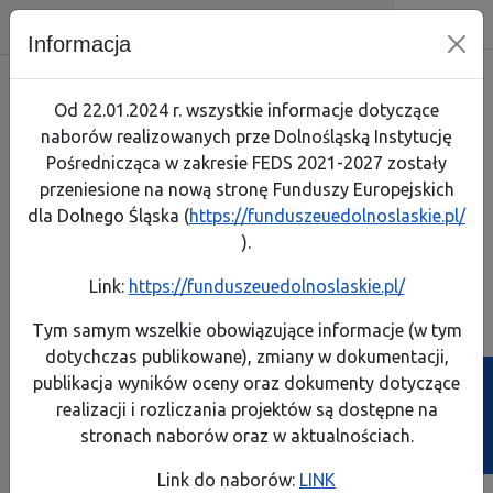
Dolnośląska Instytucja Pośredniczą
Skip menu
Wyszukiwarka
Menu mobilne
Nawigacja
Menu
Szuk
Informacja
Skorzystaj
Jak zaczą
Jak prze
Zapoznaj
Test arty
Od 22.01.2024 r. wszystkie informacje dotyczące
naborów realizowanych prze Dolnośląską Instytucję
Realizuję projekt
Link do 
Poznaj p
Lista pro
Pośrednicząca w zakresie FEDS 2021-2027 zostały
przeniesione na nową stronę Funduszy Europejskich
O programie
Pobierz 
Rozliczaj
Pobierz p
dla Dolnego Śląska (
https://funduszeuedolnoslaskie.pl/
Komisja Europejska
).
Kontakt
Instrume
A
A
A
A
Rozmiar:
Kontrast:
Link:
https://funduszeuedolnoslaskie.pl/
FEDS 2021-2027
Dowiedz s
Dowiedz s
Generator wniosków
Generator wniosków
Biuletyn Informa
Tym samym wszelkie obowiązujące informacje (w tym
o płatność
o dofinansowanie
dotychczas publikowane), zmiany w dokumentacji,
Projekty własne
Poznaj ob
Zobacz e
publikacja wyników oceny oraz dokumenty dotyczące
Ścieżka powrotu
Strona główna
>
Wiadomości
>
Skorzystaj
realizacji i rozliczania projektów są dostępne na
Poznaj z
Przeczyta
Skorzystaj
stronach naborów oraz w aktualnościach.
Weź udzi
Link do naborów:
LINK