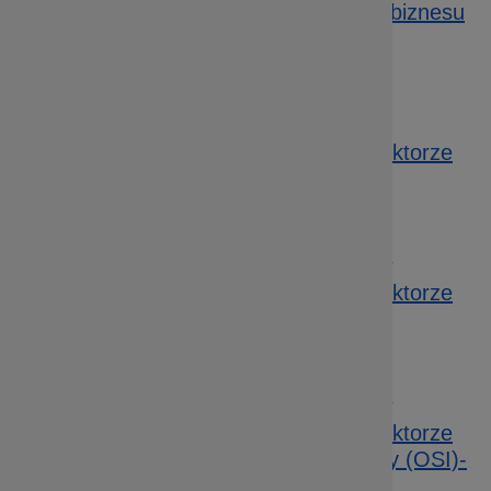
świadczone przez instytucje otoczenia biznesu
– konkurs horyzontalny (340/19)
Data publikacji: 20.02.2019 14:41
3.3.2 e – Efektywność energetyczna w
budynkach użyteczności publicznej i sektorze
mieszkaniowym – ZIT WrOF (332/18)
Data publikacji: 14.12.2018 08:37
3.3.2 C – Efektywność energetyczna w
budynkach użyteczności publicznej i sektorze
mieszkaniowym – ZIT WrOF (331/18)
Data publikacji: 30.11.2018 12:01
3.3.1 C – Efektywność energetyczna w
budynkach użyteczności publicznej i sektorze
mieszkaniowym – konkurs horyzontalny (OSI)-
(330/18)