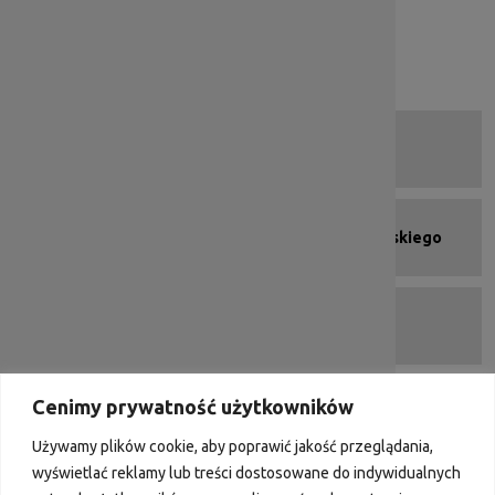
Kalendarz
Zapytania ofertowe Wnioskodawców
Deklaracja dostępności
Menu kafelkowe - stopka
Strona programu
Urząd Marszałkowski Województwa Dolnośląskiego
Portal Funduszy Europejskich
Cenimy prywatność użytkowników
DIP 2007-2013
Używamy plików cookie, aby poprawić jakość przeglądania,
wyświetlać reklamy lub treści dostosowane do indywidualnych