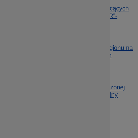
1.2 A „Wsparcie dla przedsiębiorstw chcących
rozpocząć lub rozwinąć działalność B+R”-
konkurs horyzontalny (364/19)
Data publikacji: 30.09.2019 05:30
1.4 C Promocja oferty gospodarczej regionu na
rynkach krajowych i międzynarodowych
konkurs horyzontalny (357/19)
Data publikacji: 31.05.2019 23:44
1.3 B Wsparcie infrastruktury przeznaczonej
dla przedsiębiorców konkurs horyzontalny
(350/19)
Data publikacji: 27.03.2019 13:28
1.2 Ca – Usługi dla przedsiębiorstw –
profesjonalne usługi proinnowacyjne