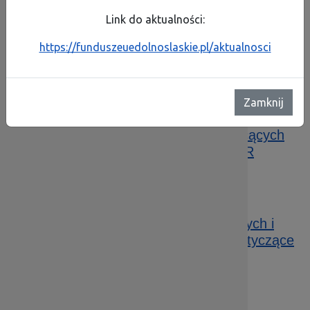
Link do aktualności:
1.3 A i B Przygotowanie terenów
inwestycyjnych i wsparcie infrastruktury
https://funduszeuedolnoslaskie.pl/aktualnosci
przeznaczonej dla przedsiębiorców – ZIT AJ
(371/19)
Zamknij
Data publikacji: 18.12.2019 13:14
1.2 A Wsparcie dla przedsiębiorstw chcących
rozpocząć lub rozwinąć działalność B+R
(372/19)
Data publikacji: 13.12.2019 12:13
3.3 e Modernizacja systemów grzewczych i
odnawialne źródła energii – projekty dotyczące
zwalczania emisji kominowej – projekty
niegrantowe – ZIT WrOF (367/19)
Data publikacji: 04.11.2019 10:22