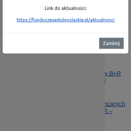
Link do aktualności:
1.5.1 A Wsparcie innowacyjności produktowej i
procesowej MŚP – konkurs horyzontalny
https://funduszeuedolnoslaskie.pl/aktualnosci
Data publikacji: 26.11.2015 11:48
1.2.2 B Tworzenie i rozwój infrastruktury B+R
Zamknij
przedsiębiorstw – konkurs ZIT WrOF
Data publikacji: 26.11.2015 11:27
1.2.1 B Tworzenie i rozwój infrastruktury B+R
przedsiębiorstw – konkurs horyzontalny
Data publikacji: 26.11.2015 11:05
1.2.2 A Wsparcie dla przedsiębiorstw chcących
rozpocząć lub rozwinąć działalność B+R –
konkurs ZIT WrOF
Data publikacji: 26.11.2015 10:52