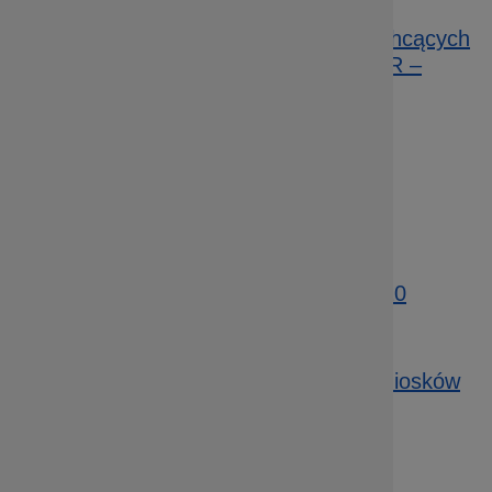
1.2.1 A Wsparcie dla przedsiębiorstw chcących
rozpocząć lub rozwinąć działalność B+R –
konkurs horyzontalny
Data publikacji: 26.11.2015 10:27
Kryteria wyboru projektów
Data publikacji: 24.07.2015 11:29
Harmonogram naborów wniosków o
dofinansowanie dla RPO WD 2014-2020
Data publikacji: 24.07.2015 11:27
Zobacz ogłoszenia i wyniki naborów wniosków
Data publikacji: 24.07.2015 11:19
Strona 8 z 8