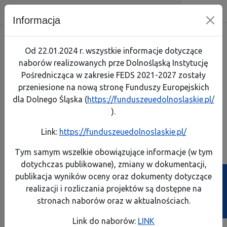
Dolnośląska Instytucja Pośredniczą
Skip menu
Wyszukiwarka
Menu mobilne
Nawigacja
Menu
Szuk
Informacja
Skorzystaj
Jak zaczą
Jak prze
Zapoznaj
Test arty
Od 22.01.2024 r. wszystkie informacje dotyczące
naborów realizowanych prze Dolnośląską Instytucję
Realizuję projekt
Link do 
Poznaj p
Lista pro
Pośrednicząca w zakresie FEDS 2021-2027 zostały
przeniesione na nową stronę Funduszy Europejskich
O programie
Pobierz 
Rozliczaj
Pobierz p
dla Dolnego Śląska (
https://funduszeuedolnoslaskie.pl/
Komisja Europejska
).
Kontakt
Instrume
A
A
A
A
Rozmiar:
Kontrast:
Link:
https://funduszeuedolnoslaskie.pl/
FEDS 2021-2027
Dowiedz s
Dowiedz s
Generator wniosków
Generator wniosków
Biuletyn Informa
Tym samym wszelkie obowiązujące informacje (w tym
o płatność
o dofinansowanie
dotychczas publikowane), zmiany w dokumentacji,
Projekty własne
Poznaj ob
Zobacz e
publikacja wyników oceny oraz dokumenty dotyczące
Ścieżka powrotu
Strona główna
>
Wiadomości
>
Skorzystaj
realizacji i rozliczania projektów są dostępne na
Poznaj z
Przeczyta
Skorzystaj
stronach naborów oraz w aktualnościach.
Weź udzi
Link do naborów:
LINK