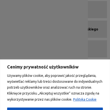
Menu kafelkowe - stopka
Strona programu
Urząd Marszałkowski Województwa Dolnośląskiego
Portal Funduszy Europejskich
Cenimy prywatność użytkowników
DIP 2007-2013
Używamy plików cookie, aby poprawić jakość przeglądania,
wyświetlać reklamy lub treści dostosowane do indywidualnych
potrzeb użytkowników oraz analizować ruch na stronie.
Kliknięcie przycisku „Akceptuj wszystkie” oznacza zgodę na
Portal współfinansowany przez Unię Europejską ze środków
wykorzystywanie przez nas plików cookie.
Polityka Cookie
Funduszu na rzecz Sprawiedliwej Transformacji w ramach programu
Fundusze Europejskie dla Dolnego Śląska 2021-2027 oraz z