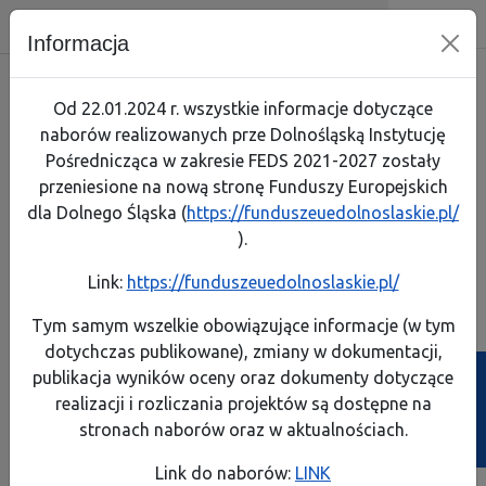
Dolnośląska Instytucja Pośrednicz
Skip menu
Wyszukiwarka
Menu mobilne
Nawigacja
Menu
Szuk
Informacja
Skorzystaj
Jak zaczą
Jak prze
Zapoznaj
Test arty
Od 22.01.2024 r. wszystkie informacje dotyczące
naborów realizowanych prze Dolnośląską Instytucję
Realizuję projekt
Link do 
Poznaj p
Lista pro
Pośrednicząca w zakresie FEDS 2021-2027 zostały
przeniesione na nową stronę Funduszy Europejskich
O programie
Pobierz 
Rozliczaj
Pobierz p
dla Dolnego Śląska (
https://funduszeuedolnoslaskie.pl/
Komisja Europejska
).
Kontakt
Instrume
A
A
A
A
Rozmiar:
Kontrast:
Link:
https://funduszeuedolnoslaskie.pl/
FEDS 2021-2027
Dowiedz s
Dowiedz s
Generator wniosków
Generator wniosków
Biuletyn Informa
Tym samym wszelkie obowiązujące informacje (w tym
o płatność
o dofinansowanie
dotychczas publikowane), zmiany w dokumentacji,
Projekty własne
Poznaj ob
Zobacz e
publikacja wyników oceny oraz dokumenty dotyczące
Ścieżka powrotu
Strona główna
>
Budżet 2024 rok
realizacji i rozliczania projektów są dostępne na
Poznaj z
Przeczyta
Budżet 2024 rok
stronach naborów oraz w aktualnościach.
Weź udzi
Link do naborów:
LINK