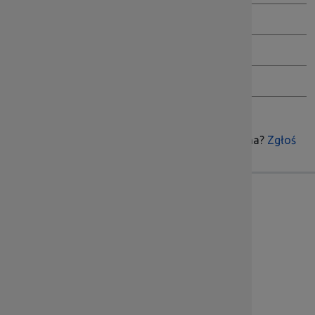
Wersja archiwalna BIP
Inspektor Danych Osobowych
Ochrona Sygnalistów
Czy treść była pomocna?
Zgłoś
Skontaktuj się z nami
Dolnośląska Instytucja Pośrednicząca
ul. Kwiatkowskiego 4, 52-407 Wrocław
Godziny pracy: pn.-pt. 7:00 – 15:00
Sekretariat tel.:
71 776 5802
, fax:
71 776 5801
Dział Informacji i Promocji tel.:
71 776 5813
sekretariat@dip.dolnyslask.pl