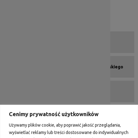
Kalendarz
Zapytania ofertowe Wnioskodawców
Deklaracja dostępności
Menu kafelkowe - stopka
Strona programu
Urząd Marszałkowski Województwa Dolnośląskiego
Portal Funduszy Europejskich
Cenimy prywatność użytkowników
DIP 2007-2013
Używamy plików cookie, aby poprawić jakość przeglądania,
wyświetlać reklamy lub treści dostosowane do indywidualnych