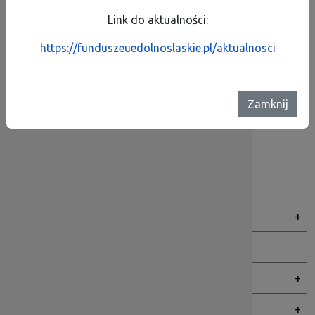
Link do aktualności:
Budżet 2024 rok
https://funduszeuedolnoslaskie.pl/aktualnosci
Facebook
X
Email
Share
Metryczka:
Zamknij
Autor:
dipdolnyslask
Za treść odpowiada:
Albert Podlewski
Data publikacji:
23.04.2025 13:29:13
Menu BIP
Dolnośląska Instytucja Pośrednicząca
Organy
Praca
Zamówienia publiczne