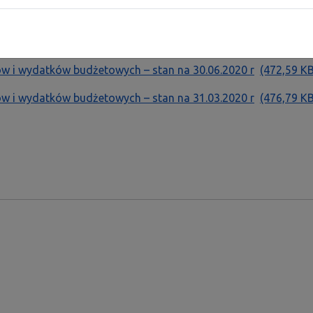
 i wydatków budżetowych – stan na 31.12.2020 r
(944,03 KB,
 i wydatków budżetowych – stan na 30.09.2020 r
(2,98 MB, 
 i wydatków budżetowych – stan na 30.06.2020 r
(472,59 KB
 i wydatków budżetowych – stan na 31.03.2020 r
(476,79 KB