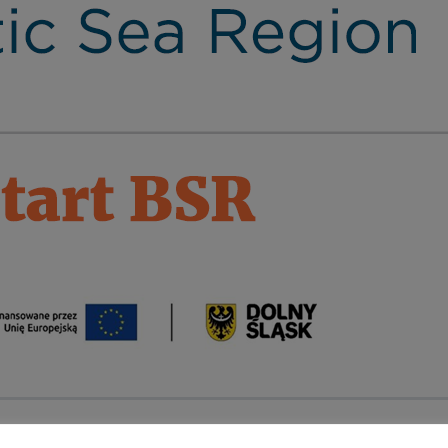
rodków Funduszu na rzecz Sprawiedliwej Transformacji w