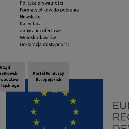
Polityka prywatności
Formaty plików do pobrania
Newsletter
Kalendarz
Zapytania ofertowe
Wnioskodawców
Deklaracja dostępności
e - stopka
Urząd
załkowski
Portal Funduszy
ewództwa
Europejskich
śląskiego