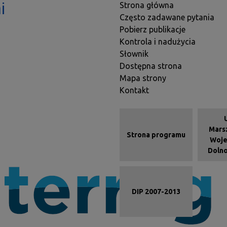
Stopka
i
Strona główna
Często zadawane pytania
Pobierz publikacje
Kontrola i nadużycia
Słownik
Dostępna strona
Mapa strony
Kontakt
Menu kafelkow
Mars
Strona programu
Woj
Dolno
DIP 2007-2013