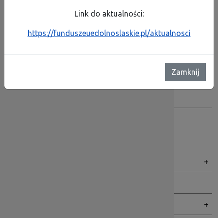
Link do aktualności:
Archiwalne zapytania
https://funduszeuedolnoslaskie.pl/aktualnosci
Archiwalne zapytania
Facebook
X
Email
Share
Zamknij
Metryczka:
Autor:
sm32 STUDIO
Za treść odpowiada:
sm32 STUDIO
Data publikacji:
25.08.2015 09:48:20
Menu BIP
Dolnośląska Instytucja Pośrednicząca
Organy
Praca