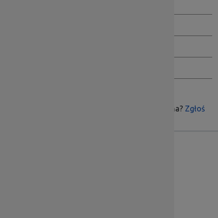
Jak przeglądać BIP
Wersja archiwalna BIP
Inspektor Danych Osobowych
Ochrona Sygnalistów
Czy treść była pomocna?
Zgłoś
Skontaktuj się z nami
Dolnośląska Instytucja Pośrednicząca
ul. Kwiatkowskiego 4, 52-407 Wrocław
Godziny pracy: pn.-pt. 7:00 – 15:00
Sekretariat tel.:
71 776 5802
, fax:
71 776 5801
Dział Informacji i Promocji tel.:
71 776 5813