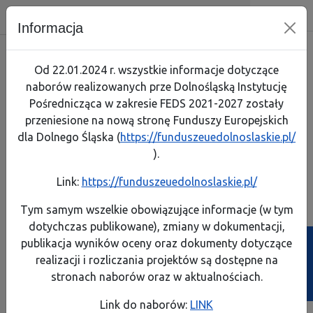
Dolnośląska Instytucja Pośrednicz
Skip menu
Wyszukiwarka
Menu mobilne
Nawigacja
Menu
Szuk
Informacja
Skorzystaj
Jak zaczą
Jak prze
Zapoznaj
Test arty
Od 22.01.2024 r. wszystkie informacje dotyczące
naborów realizowanych prze Dolnośląską Instytucję
Realizuję projekt
Link do 
Poznaj p
Lista pro
Pośrednicząca w zakresie FEDS 2021-2027 zostały
przeniesione na nową stronę Funduszy Europejskich
O programie
Pobierz 
Rozliczaj
Pobierz p
dla Dolnego Śląska (
https://funduszeuedolnoslaskie.pl/
Komisja Europejska
).
Kontakt
Instrume
A
A
A
A
Rozmiar:
Kontrast:
Link:
https://funduszeuedolnoslaskie.pl/
FEDS 2021-2027
Dowiedz s
Dowiedz s
Generator wniosków
Generator wniosków
Biuletyn Informa
Tym samym wszelkie obowiązujące informacje (w tym
o płatność
o dofinansowanie
dotychczas publikowane), zmiany w dokumentacji,
Projekty własne
Poznaj ob
Zobacz e
publikacja wyników oceny oraz dokumenty dotyczące
Ścieżka powrotu
Strona główna
>
Archiwalne zapytania
realizacji i rozliczania projektów są dostępne na
Poznaj z
Przeczyta
Archiwalne zapytania
stronach naborów oraz w aktualnościach.
Weź udzi
Link do naborów:
LINK