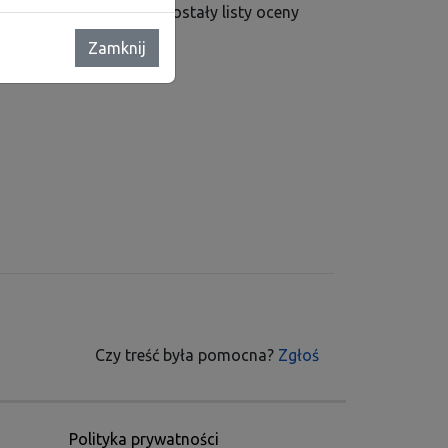
odarcza zatwierdzone zostały listy oceny
Zamknij
Czy treść była pomocna?
Zgłoś
Polityka prywatności