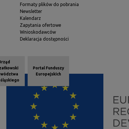
Formaty plików do pobrania
Newsletter
Kalendarz
Zapytania ofertowe
Wnioskodawców
Deklaracja dostępności
e - stopka
Urząd
załkowski
Portal Funduszy
ewództwa
Europejskich
śląskiego