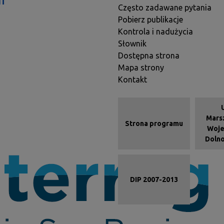
Często zadawane pytania
Pobierz publikacje
Kontrola i nadużycia
Słownik
Dostępna strona
Mapa strony
Kontakt
Menu kafelkow
Mars
Strona programu
Woj
Dolno
DIP 2007-2013