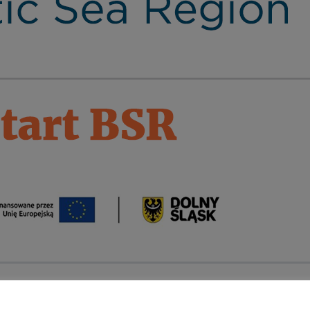
rodków Funduszu na rzecz Sprawiedliwej Transformacji w
 Śląska 2021-2027 oraz z budżetu Samorządu Województwa