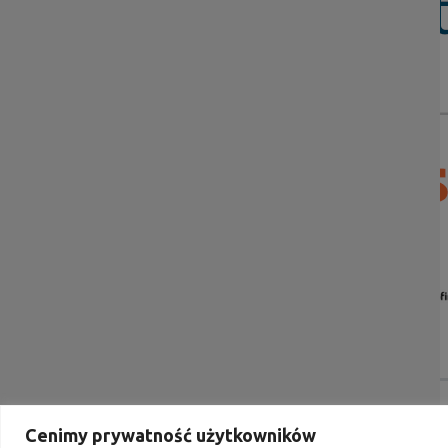
Portal współfinansowany przez Unię Europejską ze ś
Cenimy prywatność użytkowników
ramach programu Fundusze Europejskie dla Dolnego