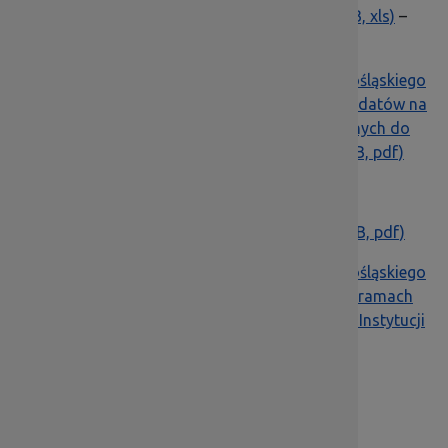
Wykaz kandydatów na ekspertów
(268,00 KB, xls)
–
aktualizacja 19.04.2021 r.
Zarządzenie Marszałka Województwa Dolnośląskiego
w sprawie wykreślenia eksperta z Wykazu kandydatów na
ekspertów w ramach dziedzin przyporządkowanych do
Dolnośląskiej Instytucji Pośredniczącej
(48,69 KB, pdf)
Wykaz kandydatów na ekspertów
(394,82 KB, pdf)
Zarządzenie Marszałka Województwa Dolnośląskiego
w sprawie wykazu kandydatów na ekspertów w ramach
dziedzin przyporządkowanych do Dolnośląskiej Instytucji
Pośredniczącej
(28,49 KB, pdf)
Wykaz dodatkowych kandydatów na