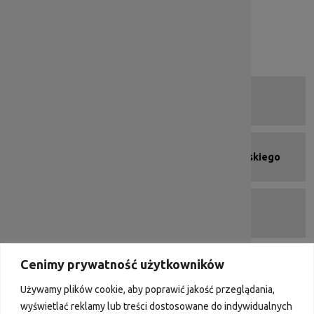
Newsletter
Kalendarz
Zapytania ofertowe Wnioskodawców
Deklaracja dostępności
Menu kafelkowe - stopka
Strona programu
Urząd Marszałkowski Województwa Dolnośląskiego
Portal Funduszy Europejskich
Cenimy prywatność użytkowników
DIP 2007-2013
Używamy plików cookie, aby poprawić jakość przeglądania,
wyświetlać reklamy lub treści dostosowane do indywidualnych