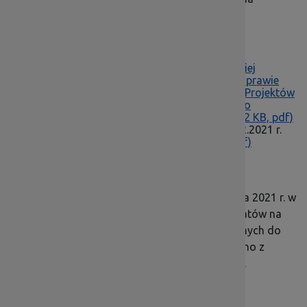
20.09.2021
Zarządzenie nr 7/2021 Dyrektora Dolnośląskiej
Instytucji Pośredniczącej z dnia 08.02.2021 r. w sprawie
zatwierdzenia Regulaminu Pracy Komisji Oceny Projektów
w ramach Regionalnego Programu Operacyjnego
Województwa Dolnośląskiego 2014-2020
(63,22 KB, pdf)
Regulamin KOP
(2,81 MB, pdf)
– z dnia 08.02.2021 r.
Załączniki do Regulaminu KOP
(2,60 MB, pdf)
Na mocy zarządzenia nr 34/2021 Marszałka
Województwa Dolnośląskiego z dnia 19 kwietnia 2021 r. w
sprawie wykreślenia eksperta z Wykazu kandydatów na
ekspertów w ramach dziedzin przyporządkowanych do
Dolnośląskiej Instytucji Pośredniczącej wykreślono z
Wykazu kandydata plasującego się na pozycji 7.