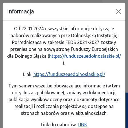
Dolnośląska Instytucja Pośrednicz
Skip menu
Wyszukiwarka
Menu mobilne
Nawigacja
Menu
Szuk
Informacja
Skorzystaj
Jak zaczą
Jak prze
Zapoznaj
Test arty
Od 22.01.2024 r. wszystkie informacje dotyczące
naborów realizowanych prze Dolnośląską Instytucję
Realizuję projekt
Link do 
Poznaj p
Lista pro
Pośrednicząca w zakresie FEDS 2021-2027 zostały
przeniesione na nową stronę Funduszy Europejskich
O programie
Pobierz 
Rozliczaj
Pobierz p
dla Dolnego Śląska (
https://funduszeuedolnoslaskie.pl/
Komisja Europejska
).
Kontakt
Instrume
A
A
A
A
Rozmiar:
Kontrast:
Link:
https://funduszeuedolnoslaskie.pl/
FEDS 2021-2027
Dowiedz s
Dowiedz s
Generator wniosków
Generator wniosków
Biuletyn Informa
Tym samym wszelkie obowiązujące informacje (w tym
o płatność
o dofinansowanie
dotychczas publikowane), zmiany w dokumentacji,
Projekty własne
Poznaj ob
Zobacz e
publikacja wyników oceny oraz dokumenty dotyczące
Ścieżka powrotu
Strona główna
>
Lista ekspertów oceniających wnioski oraz
realizacji i rozliczania projektów są dostępne na
Poznaj z
Przeczyta
dokumentacja KOP
stronach naborów oraz w aktualnościach.
Lista ekspertów oceniających wnioski
Weź udzi
Link do naborów:
LINK
oraz dokumentacja KOP