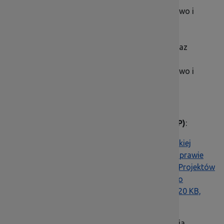
Odnawialne źródła energii oraz ciepłownictwo i
kogeneracja (Działanie 3.1)
Gospodarka niskoemisyjna: – Efektywność
energetyczna, Odnawialne źródła energii oraz
ciepłownictwo i kogeneracja (Działanie 3.2)
Odnawialne źródła energii oraz ciepłownictwo i
kogeneracja (Działanie 3.5)
Dokumentacja Komisji Oceny Projektów (KOP)
:
Zarządzenie nr 39/2021 Dyrektora Dolnośląskiej
Instytucji Pośredniczącej z dnia 20.09.2021 r. w sprawie
zatwierdzenia Regulaminu Pracy Komisji Oceny Projektów
w ramach Regionalnego Programu Operacyjnego
Województwa Dolnośląskiego 2014-2020
(401,20 KB,
pdf)
Regulamin Pracy KOP
(19,65 MB, pdf)
– z dnia