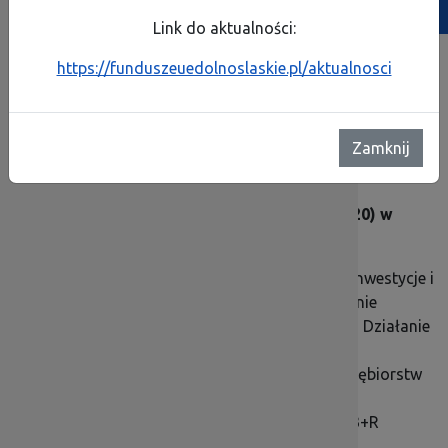
Link do aktualności:
https://funduszeuedolnoslaskie.pl/aktualnosci
Poniżej znajduje sie lista ekspertów
biorących udział w
wyborze projektów do dofinansowania
współfinansowanych z Europejskiego Funduszu
Zamknij
Rozwoju Regionalnego w ramach Regionalnego
Programu Operacyjnego Województwa
Dolnośląskiego 2014-2020 (RPO WD 2014-2020) w
następujących dziedzinach:
Wsparcie przedsiębiorstw innowacyjnych, Inwestycje i
doradztwo dla przedsiębiorstw, Wzmacnianie
potencjału B+R (Działanie 1.2, Działanie 1.4, Działanie
1.5)
Infrastruktura biznesowa, Wsparcie przedsiębiorstw
innowacyjnych, Inwestycje i doradztwo dla
przedsiębiorstw, Wzmacnianie potencjału B+R
(Działanie 1.3)