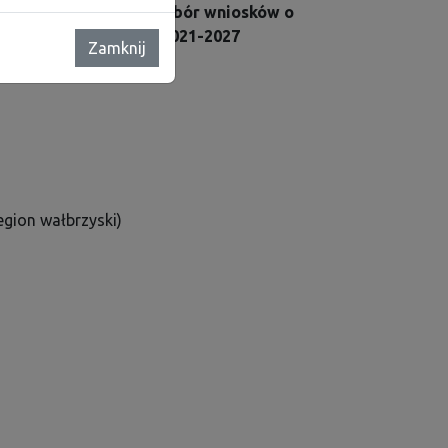
 2021-2027 ogłasza nabór wniosków o
 dla Dolnego Śląska 2021-2027
Zamknij
egion wałbrzyski)