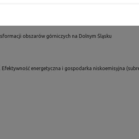
IP), pełniąca funkcję Instytucji Pośredniczącej FEDS
konkurencyjny w ramach programu Fundusze Europejskie
ansformacji obszarów górniczych na Dolnym Śląsku
P, Efektywność energetyczna i gospodarka niskoemisyjna (subr