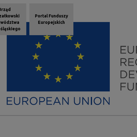
e - stopka
Urząd
załkowski
Portal Funduszy
ewództwa
Europejskich
śląskiego